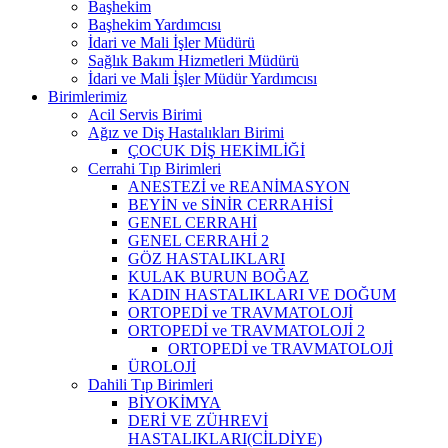
Başhekim
Başhekim Yardımcısı
İdari ve Mali İşler Müdürü
Sağlık Bakım Hizmetleri Müdürü
İdari ve Mali İşler Müdür Yardımcısı
Birimlerimiz
Acil Servis Birimi
Ağız ve Diş Hastalıkları Birimi
ÇOCUK DİŞ HEKİMLİĞİ
Cerrahi Tıp Birimleri
ANESTEZİ ve REANİMASYON
BEYİN ve SİNİR CERRAHİSİ
GENEL CERRAHİ
GENEL CERRAHİ 2
GÖZ HASTALIKLARI
KULAK BURUN BOĞAZ
KADIN HASTALIKLARI VE DOĞUM
ORTOPEDİ ve TRAVMATOLOJİ
ORTOPEDİ ve TRAVMATOLOJİ 2
ORTOPEDİ ve TRAVMATOLOJİ
ÜROLOJİ
Dahili Tıp Birimleri
BİYOKİMYA
DERİ VE ZÜHREVİ
HASTALIKLARI(CİLDİYE)