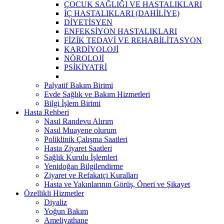
ÇOCUK SAĞLIĞI VE HASTALIKLARI
İÇ HASTALIKLARI (DAHİLİYE)
DİYETİSYEN
ENFEKSİYON HASTALIKLARI
FİZİK TEDAVİ VE REHABİLİTASYON
KARDİYOLOJİ
NÖROLOJİ
PSİKİYATRİ
Palyatif Bakım Birimi
Evde Sağlık ve Bakım Hizmetleri
Bilgi İşlem Birimi
Hasta Rehberi
Nasıl Randevu Alırım
Nasıl Muayene olurum
Poliklinik Çalışma Saatleri
Hasta Ziyaret Saatleri
Sağlık Kurulu İşlemleri
Yenidoğan Bilgilendirme
Ziyaret ve Refakatçi Kuralları
Hasta ve Yakınlarının Görüş, Öneri ve Şikayet
Özellikli Hizmetler
Diyaliz
Yoğun Bakım
Ameliyathane