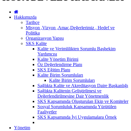
Hakkımızda
Tarihçe
Misyon ,Vizyon ,Amaç,Değerlerimiz , Hedef ve
Politika
Organizasyon Yapısı
SKS Kalite
Kalite ve Verimlilikten Sorumlu Başhekim
Yardımcısı
Kalite Yönetim Birimi
Öz Değerlendirme Planı
SKS Eğitim Planı
Kalite Birim Sorumluları
Kalite Birim Sorumluları
Sağlıkta Kalite ve Akreditasyon Daire Başkanlığı
Sağlıkta Kalitenin Geliştirilmesi ve
Değerlendirilmesine Dair Yönetmenlik
SKS Kapsamında Oluşturulan Ekip ve Komiteler
Sosyal Sorumluluk Kapsamında Yürütülen
Faaliyetler
SKS Kapsamında İyi Uygulamalara Örnek
Yönetim