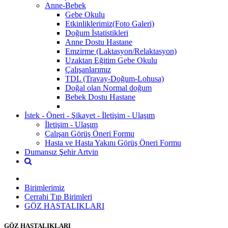
Anne-Bebek
Gebe Okulu
Etkinliklerimiz(Foto Galeri)
Doğum İstatistikleri
Anne Dostu Hastane
Emzirme (Laktasyon/Relaktasyon)
Uzaktan Eğitim Gebe Okulu
Çalışanlarımız
TDL (Travay-Doğum-Lohusa)
Doğal olan Normal doğum
Bebek Dostu Hastane
İstek - Öneri - Şikayet - İletişim - Ulaşım
İletişim - Ulaşım
Çalışan Görüş Öneri Formu
Hasta ve Hasta Yakını Görüş Öneri Formu
Dumansız Şehir Artvin
Birimlerimiz
Cerrahi Tıp Birimleri
GÖZ HASTALIKLARI
GÖZ HASTALIKLARI