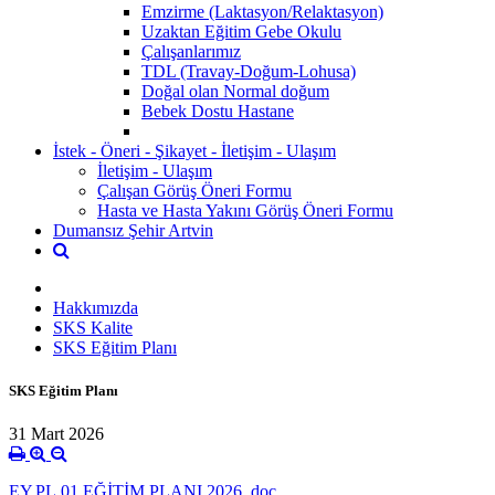
Emzirme (Laktasyon/Relaktasyon)
Uzaktan Eğitim Gebe Okulu
Çalışanlarımız
TDL (Travay-Doğum-Lohusa)
Doğal olan Normal doğum
Bebek Dostu Hastane
İstek - Öneri - Şikayet - İletişim - Ulaşım
İletişim - Ulaşım
Çalışan Görüş Öneri Formu
Hasta ve Hasta Yakını Görüş Öneri Formu
Dumansız Şehir Artvin
Hakkımızda
SKS Kalite
SKS Eğitim Planı
SKS Eğitim Planı
31 Mart 2026
EY.PL.01 EĞİTİM PLANI 2026 .doc