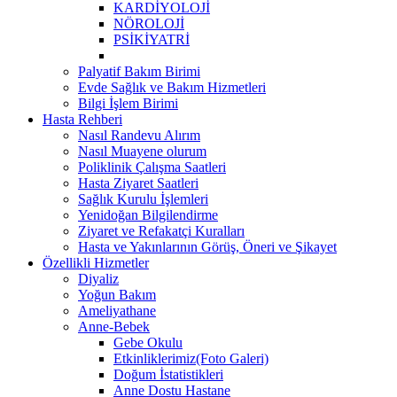
KARDİYOLOJİ
NÖROLOJİ
PSİKİYATRİ
Palyatif Bakım Birimi
Evde Sağlık ve Bakım Hizmetleri
Bilgi İşlem Birimi
Hasta Rehberi
Nasıl Randevu Alırım
Nasıl Muayene olurum
Poliklinik Çalışma Saatleri
Hasta Ziyaret Saatleri
Sağlık Kurulu İşlemleri
Yenidoğan Bilgilendirme
Ziyaret ve Refakatçi Kuralları
Hasta ve Yakınlarının Görüş, Öneri ve Şikayet
Özellikli Hizmetler
Diyaliz
Yoğun Bakım
Ameliyathane
Anne-Bebek
Gebe Okulu
Etkinliklerimiz(Foto Galeri)
Doğum İstatistikleri
Anne Dostu Hastane