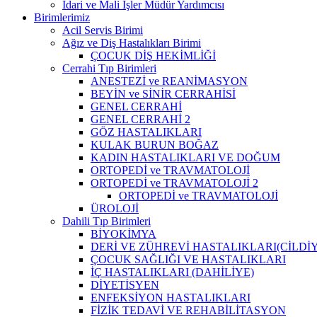
İdari ve Mali İşler Müdür Yardımcısı
Birimlerimiz
Acil Servis Birimi
Ağız ve Diş Hastalıkları Birimi
ÇOCUK DİŞ HEKİMLİĞİ
Cerrahi Tıp Birimleri
ANESTEZİ ve REANİMASYON
BEYİN ve SİNİR CERRAHİSİ
GENEL CERRAHİ
GENEL CERRAHİ 2
GÖZ HASTALIKLARI
KULAK BURUN BOĞAZ
KADIN HASTALIKLARI VE DOĞUM
ORTOPEDİ ve TRAVMATOLOJİ
ORTOPEDİ ve TRAVMATOLOJİ 2
ORTOPEDİ ve TRAVMATOLOJİ
ÜROLOJİ
Dahili Tıp Birimleri
BİYOKİMYA
DERİ VE ZÜHREVİ HASTALIKLARI(CİLDİY
ÇOCUK SAĞLIĞI VE HASTALIKLARI
İÇ HASTALIKLARI (DAHİLİYE)
DİYETİSYEN
ENFEKSİYON HASTALIKLARI
FİZİK TEDAVİ VE REHABİLİTASYON