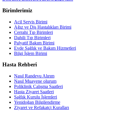
Birimlerimiz
Acil Servis Birimi
Ağız ve Diş Hastalıkları Birimi
Cerrahi Tıp Birimleri
Dahili Tıp Birimleri
Palyatif Bakım Birimi
Evde Sağlık ve Bakım Hizmetleri
Bilgi İşlem Birimi
Hasta Rehberi
Nasıl Randevu Alırım
Nasıl Muayene olurum
Poliklinik Çalışma Saatleri
Hasta Ziyaret Saatleri
Sağlık Kurulu İşlemleri
Yenidoğan Bilgilendirme
Ziyaret ve Refakatçi Kuralları