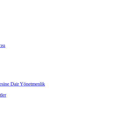
ısı
mesine Dair Yönetmenlik
ler