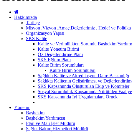
Hakkımızda
Tarihçe
Misyon ,Vizyon ,Amaç,Değerlerimiz , Hedef ve Politika
Organizasyon Yapısı
SKS Kalite
Kalite ve Verimlilikten Sorumlu Başhekim Yardımc
Kalite Yönetim Birimi
Öz Değerlendirme Planı
SKS Eğitim Planı
Kalite Birim Sorumluları
Kalite Birim Sorumluları
Sağlıkta Kalite ve Akreditasyon Daire Başkanlığı
Sağlıkta Kalitenin Geliştirilmesi ve Değerlendiril
SKS Kapsamında Oluşturulan Ekip ve Komiteler
Sosyal Sorumluluk Kapsamında Yürütülen Faaliyet
SKS Kapsamında İyi Uygulamalara Örnek
Yönetim
Başhekim
Başhekim Yardımcısı
İdari ve Mali İşler Müdürü
Sağlık Bakım Hizmetleri Müdürü