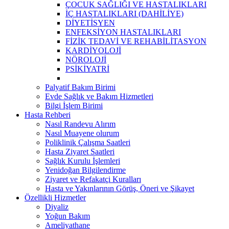
ÇOCUK SAĞLIĞI VE HASTALIKLARI
İÇ HASTALIKLARI (DAHİLİYE)
DİYETİSYEN
ENFEKSİYON HASTALIKLARI
FİZİK TEDAVİ VE REHABİLİTASYON
KARDİYOLOJİ
NÖROLOJİ
PSİKİYATRİ
Palyatif Bakım Birimi
Evde Sağlık ve Bakım Hizmetleri
Bilgi İşlem Birimi
Hasta Rehberi
Nasıl Randevu Alırım
Nasıl Muayene olurum
Poliklinik Çalışma Saatleri
Hasta Ziyaret Saatleri
Sağlık Kurulu İşlemleri
Yenidoğan Bilgilendirme
Ziyaret ve Refakatçi Kuralları
Hasta ve Yakınlarının Görüş, Öneri ve Şikayet
Özellikli Hizmetler
Diyaliz
Yoğun Bakım
Ameliyathane