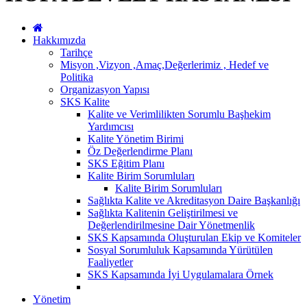
Hakkımızda
Tarihçe
Misyon ,Vizyon ,Amaç,Değerlerimiz , Hedef ve
Politika
Organizasyon Yapısı
SKS Kalite
Kalite ve Verimlilikten Sorumlu Başhekim
Yardımcısı
Kalite Yönetim Birimi
Öz Değerlendirme Planı
SKS Eğitim Planı
Kalite Birim Sorumluları
Kalite Birim Sorumluları
Sağlıkta Kalite ve Akreditasyon Daire Başkanlığı
Sağlıkta Kalitenin Geliştirilmesi ve
Değerlendirilmesine Dair Yönetmenlik
SKS Kapsamında Oluşturulan Ekip ve Komiteler
Sosyal Sorumluluk Kapsamında Yürütülen
Faaliyetler
SKS Kapsamında İyi Uygulamalara Örnek
Yönetim