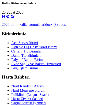
Kalite Birim Sorumluları
25 Şubat 2026
2026-birim-kalite-sorumlularidocx (3).docx
Birimlerimiz
Acil Servis Birimi
Ağız ve Diş Hastalıkları Birimi
Cerrahi Tıp Birimleri
Dahili Tıp Birimleri
Palyatif Bakım Birimi
Evde Sağlık ve Bakım Hizmetleri
Bilgi İşlem Birimi
Hasta Rehberi
Nasıl Randevu Alırım
Nasıl Muayene olurum
Poliklinik Çalışma Saatleri
Hasta Ziyaret Saatleri
Sağlık Kurulu İşlemleri