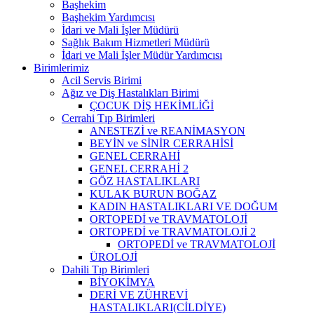
Başhekim
Başhekim Yardımcısı
İdari ve Mali İşler Müdürü
Sağlık Bakım Hizmetleri Müdürü
İdari ve Mali İşler Müdür Yardımcısı
Birimlerimiz
Acil Servis Birimi
Ağız ve Diş Hastalıkları Birimi
ÇOCUK DİŞ HEKİMLİĞİ
Cerrahi Tıp Birimleri
ANESTEZİ ve REANİMASYON
BEYİN ve SİNİR CERRAHİSİ
GENEL CERRAHİ
GENEL CERRAHİ 2
GÖZ HASTALIKLARI
KULAK BURUN BOĞAZ
KADIN HASTALIKLARI VE DOĞUM
ORTOPEDİ ve TRAVMATOLOJİ
ORTOPEDİ ve TRAVMATOLOJİ 2
ORTOPEDİ ve TRAVMATOLOJİ
ÜROLOJİ
Dahili Tıp Birimleri
BİYOKİMYA
DERİ VE ZÜHREVİ
HASTALIKLARI(CİLDİYE)