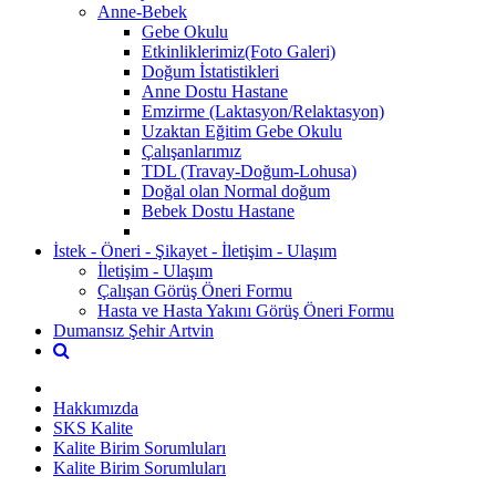
Anne-Bebek
Gebe Okulu
Etkinliklerimiz(Foto Galeri)
Doğum İstatistikleri
Anne Dostu Hastane
Emzirme (Laktasyon/Relaktasyon)
Uzaktan Eğitim Gebe Okulu
Çalışanlarımız
TDL (Travay-Doğum-Lohusa)
Doğal olan Normal doğum
Bebek Dostu Hastane
İstek - Öneri - Şikayet - İletişim - Ulaşım
İletişim - Ulaşım
Çalışan Görüş Öneri Formu
Hasta ve Hasta Yakını Görüş Öneri Formu
Dumansız Şehir Artvin
Hakkımızda
SKS Kalite
Kalite Birim Sorumluları
Kalite Birim Sorumluları