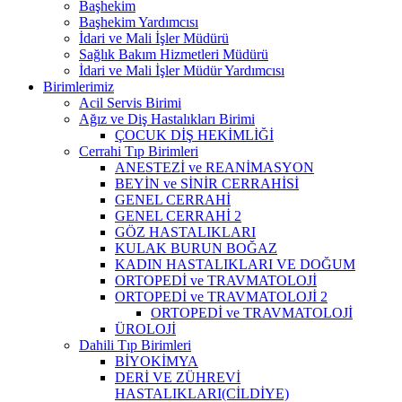
Başhekim
Başhekim Yardımcısı
İdari ve Mali İşler Müdürü
Sağlık Bakım Hizmetleri Müdürü
İdari ve Mali İşler Müdür Yardımcısı
Birimlerimiz
Acil Servis Birimi
Ağız ve Diş Hastalıkları Birimi
ÇOCUK DİŞ HEKİMLİĞİ
Cerrahi Tıp Birimleri
ANESTEZİ ve REANİMASYON
BEYİN ve SİNİR CERRAHİSİ
GENEL CERRAHİ
GENEL CERRAHİ 2
GÖZ HASTALIKLARI
KULAK BURUN BOĞAZ
KADIN HASTALIKLARI VE DOĞUM
ORTOPEDİ ve TRAVMATOLOJİ
ORTOPEDİ ve TRAVMATOLOJİ 2
ORTOPEDİ ve TRAVMATOLOJİ
ÜROLOJİ
Dahili Tıp Birimleri
BİYOKİMYA
DERİ VE ZÜHREVİ
HASTALIKLARI(CİLDİYE)