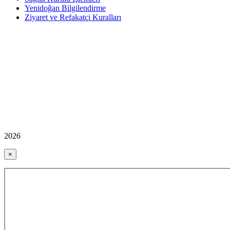
Yenidoğan Bilgilendirme
Ziyaret ve Refakatçi Kuralları
2026
×