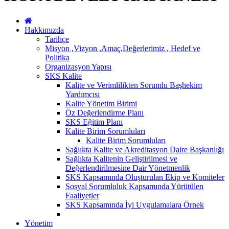
Hakkımızda
Tarihçe
Misyon ,Vizyon ,Amaç,Değerlerimiz , Hedef ve
Politika
Organizasyon Yapısı
SKS Kalite
Kalite ve Verimlilikten Sorumlu Başhekim
Yardımcısı
Kalite Yönetim Birimi
Öz Değerlendirme Planı
SKS Eğitim Planı
Kalite Birim Sorumluları
Kalite Birim Sorumluları
Sağlıkta Kalite ve Akreditasyon Daire Başkanlığı
Sağlıkta Kalitenin Geliştirilmesi ve
Değerlendirilmesine Dair Yönetmenlik
SKS Kapsamında Oluşturulan Ekip ve Komiteler
Sosyal Sorumluluk Kapsamında Yürütülen
Faaliyetler
SKS Kapsamında İyi Uygulamalara Örnek
Yönetim