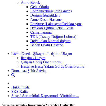
Anne-Bebek
Gebe Okulu
Etkinliklerimiz(Foto Galeri)
Doğum İstatistikleri
Anne Dostu Hastane
Emzirme (Laktasyon/Relaktasyon)
Uzaktan Eğitim Gebe Okulu
Çalışanlarımız
TDL (Travay-Doğum-Lohusa)
Doğal olan Normal doğum
Bebek Dostu Hastane
İstek - Öneri - Şikayet - İletişim - Ulaşım
İletişim - Ulaşım
Çalışan Görüş Öneri Formu
Hasta ve Hasta Yakını Görüş Öneri Formu
Dumansız Şehir Artvin
Hakkımızda
SKS Kalite
Sosyal Sorumluluk Kapsamında Yürütülen ...
Sosyal Sorumluluk Kapsamında Yürütülen Faaliyetler