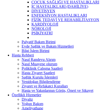
ÇOCUK SAĞLIĞI VE HASTALIKLARI
İÇ HASTALIKLARI (DAHİLİYE)
DİYETİSYEN
ENFEKSİYON HASTALIKLARI
FİZİK TEDAVİ VE REHABİLİTASYON
KARDİYOLOJİ
NÖROLOJİ
PSİKİYATRİ
Palyatif Bakım Birimi
Evde Sağlık ve Bakım Hizmetleri
Bilgi İşlem Birimi
Hasta Rehberi
Nasıl Randevu Alırım
Nasıl Muayene olurum
Poliklinik Çalışma Saatleri
Hasta Ziyaret Saatleri
Sağlık Kurulu İşlemleri
Yenidoğan Bilgilendirme
Ziyaret ve Refakatçi Kuralları
Hasta ve Yakınlarının Görüş, Öneri ve Şikayet
Özellikli Hizmetler
Diyaliz
Yoğun Bakım
Ameliyathane