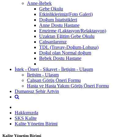
Anne-Bebek
Gebe Okulu
Etkinliklerimiz(Foto Galeri)
Doğum İstatistikleri
Anne Dostu Hastane
Emzirme (Laktasyon/Relaktasyon)
Uzaktan Eğitim Gebe Okulu
Çalışanlarımız
TDL (Travay-Doğum-Lohusa)
Doğal olan Normal doğum
Bebek Dostu Hastane
İstek - Öneri - Şikayet - İletişim - Ulaşım
İletişim - Ulaşım
Çalışan Görüş Öneri Formu
Hasta ve Hasta Yakını Görüş Öneri Formu
Dumansız Şehir Artvin
Hakkımızda
SKS Kalite
Kalite Yönetim Birimi
Kalite Yönetim Birimi