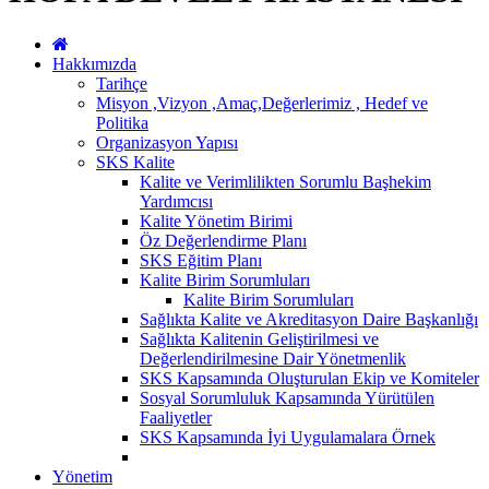
Hakkımızda
Tarihçe
Misyon ,Vizyon ,Amaç,Değerlerimiz , Hedef ve
Politika
Organizasyon Yapısı
SKS Kalite
Kalite ve Verimlilikten Sorumlu Başhekim
Yardımcısı
Kalite Yönetim Birimi
Öz Değerlendirme Planı
SKS Eğitim Planı
Kalite Birim Sorumluları
Kalite Birim Sorumluları
Sağlıkta Kalite ve Akreditasyon Daire Başkanlığı
Sağlıkta Kalitenin Geliştirilmesi ve
Değerlendirilmesine Dair Yönetmenlik
SKS Kapsamında Oluşturulan Ekip ve Komiteler
Sosyal Sorumluluk Kapsamında Yürütülen
Faaliyetler
SKS Kapsamında İyi Uygulamalara Örnek
Yönetim