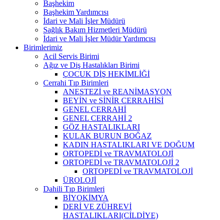
Başhekim
Başhekim Yardımcısı
İdari ve Mali İşler Müdürü
Sağlık Bakım Hizmetleri Müdürü
İdari ve Mali İşler Müdür Yardımcısı
Birimlerimiz
Acil Servis Birimi
Ağız ve Diş Hastalıkları Birimi
ÇOCUK DİŞ HEKİMLİĞİ
Cerrahi Tıp Birimleri
ANESTEZİ ve REANİMASYON
BEYİN ve SİNİR CERRAHİSİ
GENEL CERRAHİ
GENEL CERRAHİ 2
GÖZ HASTALIKLARI
KULAK BURUN BOĞAZ
KADIN HASTALIKLARI VE DOĞUM
ORTOPEDİ ve TRAVMATOLOJİ
ORTOPEDİ ve TRAVMATOLOJİ 2
ORTOPEDİ ve TRAVMATOLOJİ
ÜROLOJİ
Dahili Tıp Birimleri
BİYOKİMYA
DERİ VE ZÜHREVİ
HASTALIKLARI(CİLDİYE)