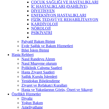
ÇOCUK SAĞLIĞI VE HASTALIKLARI
İÇ HASTALIKLARI (DAHİLİYE)
DİYETİSYEN
ENFEKSİYON HASTALIKLARI
FİZİK TEDAVİ VE REHABİLİTASYON
KARDİYOLOJİ
NÖROLOJİ
PSİKİYATRİ
Palyatif Bakım Birimi
Evde Sağlık ve Bakım Hizmetleri
Bilgi İşlem Birimi
Hasta Rehberi
Nasıl Randevu Alırım
Nasıl Muayene olurum
Poliklinik Çalışma Saatleri
Hasta Ziyaret Saatleri
Sağlık Kurulu İşlemleri
Yenidoğan Bilgilendirme
Ziyaret ve Refakatçi Kuralları
Hasta ve Yakınlarının Görüş, Öneri ve Şikayet
Özellikli Hizmetler
Diyaliz
Yoğun Bakım
Ameliyathane