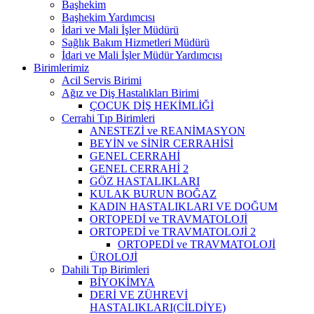
Başhekim
Başhekim Yardımcısı
İdari ve Mali İşler Müdürü
Sağlık Bakım Hizmetleri Müdürü
İdari ve Mali İşler Müdür Yardımcısı
Birimlerimiz
Acil Servis Birimi
Ağız ve Diş Hastalıkları Birimi
ÇOCUK DİŞ HEKİMLİĞİ
Cerrahi Tıp Birimleri
ANESTEZİ ve REANİMASYON
BEYİN ve SİNİR CERRAHİSİ
GENEL CERRAHİ
GENEL CERRAHİ 2
GÖZ HASTALIKLARI
KULAK BURUN BOĞAZ
KADIN HASTALIKLARI VE DOĞUM
ORTOPEDİ ve TRAVMATOLOJİ
ORTOPEDİ ve TRAVMATOLOJİ 2
ORTOPEDİ ve TRAVMATOLOJİ
ÜROLOJİ
Dahili Tıp Birimleri
BİYOKİMYA
DERİ VE ZÜHREVİ
HASTALIKLARI(CİLDİYE)