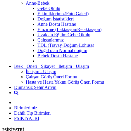
Anne-Bebek
Gebe Okulu
Etkinliklerimiz(Foto Galeri)
Doğum İstatistikleri
Anne Dostu Hastane
Emzirme (Laktasyon/Relaktasyon)
Uzaktan Eğitim Gebe Okulu
Çalışanlarımız
TDL (Travay-Doğum-Lohusa)
Doğal olan Normal doğum
Bebek Dostu Hastane
İstek - Öneri - Şikayet - İletişim - Ulaşım
İletişim - Ulaşım
Çalışan Görüş Öneri Formu
Hasta ve Hasta Yakını Görüş Öneri Formu
Dumansız Şehir Artvin
Birimlerimiz
Dahili Tıp Birimleri
PSİKİYATRİ
PSİKİYATRİ