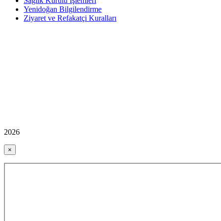
Sağlık Kurulu İşlemleri
Yenidoğan Bilgilendirme
Ziyaret ve Refakatçi Kuralları
2026
×