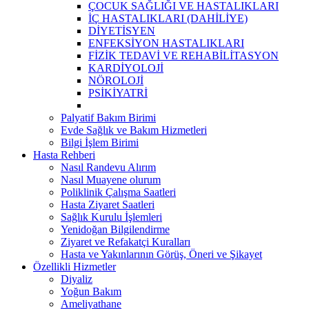
ÇOCUK SAĞLIĞI VE HASTALIKLARI
İÇ HASTALIKLARI (DAHİLİYE)
DİYETİSYEN
ENFEKSİYON HASTALIKLARI
FİZİK TEDAVİ VE REHABİLİTASYON
KARDİYOLOJİ
NÖROLOJİ
PSİKİYATRİ
Palyatif Bakım Birimi
Evde Sağlık ve Bakım Hizmetleri
Bilgi İşlem Birimi
Hasta Rehberi
Nasıl Randevu Alırım
Nasıl Muayene olurum
Poliklinik Çalışma Saatleri
Hasta Ziyaret Saatleri
Sağlık Kurulu İşlemleri
Yenidoğan Bilgilendirme
Ziyaret ve Refakatçi Kuralları
Hasta ve Yakınlarının Görüş, Öneri ve Şikayet
Özellikli Hizmetler
Diyaliz
Yoğun Bakım
Ameliyathane