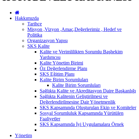
Hakkımızda
Tarihçe
Misyon ,Vizyon ,Amaç,Değerlerimiz , Hedef ve
Politika
Organizasyon Yapısı
SKS Kalite
Kalite ve Verimlilikten Sorumlu Başhekim
Yardımcısı
Kalite Yönetim Birimi
Öz Değerlendirme Planı
SKS Eğitim Planı
Kalite Birim Sorumluları
Kalite Birim Sorumluları
Sağlıkta Kalite ve Akreditasyon Daire Başkanlığı
Sağlıkta Kalitenin Geliştirilmesi ve
Değerlendirilmesine Dair Yönetmenlik
SKS Kapsamında Oluşturulan Ekip ve Komiteler
Sosyal Sorumluluk Kapsamında Yürütülen
Faaliyetler
SKS Kapsamında İyi Uygulamalara Örnek
Yönetim