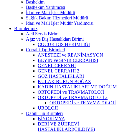
Başhekim
Başhekim Yardımcısı
İdari ve Mali İşler Müdürü
Sağlık Bakım Hizmetleri Müdürü
İdari ve Mali İşler Müdür Yardımcısı
Birimlerimiz
Acil Servis Birimi
Ağız ve Diş Hastalıkları Birimi
ÇOCUK DİŞ HEKİMLİĞİ
Cerrahi Tıp Birimleri
ANESTEZİ ve REANİMASYON
BEYİN ve SİNİR CERRAHİSİ
GENEL CERRAHİ
GENEL CERRAHİ 2
GÖZ HASTALIKLARI
KULAK BURUN BOĞAZ
KADIN HASTALIKLARI VE DOĞUM
ORTOPEDİ ve TRAVMATOLOJİ
ORTOPEDİ ve TRAVMATOLOJİ 2
ORTOPEDİ ve TRAVMATOLOJİ
ÜROLOJİ
Dahili Tıp Birimleri
BİYOKİMYA
DERİ VE ZÜHREVİ
HASTALIKLARI(CİLDİYE)