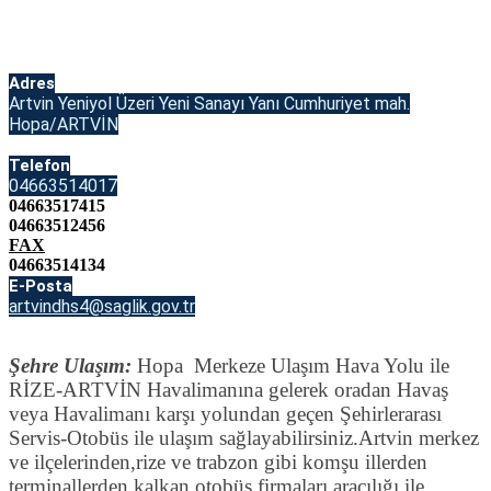
Adres
Artvin Yeniyol Üzeri Yeni Sanayı Yanı Cumhuriyet mah.
Hopa/ARTVİN
Telefon
04663514017
04663517415
04663512456
FAX
04663514134
E-Posta
artvindhs4@saglik.gov.tr
Şehre Ulaşım:
Hopa Merkeze Ulaşım Hava Yolu ile
RİZE-ARTVİN Havalimanına gelerek oradan Havaş
veya Havalimanı karşı yolundan geçen Şehirlerarası
Servis-Otobüs ile ulaşım sağlayabilirsiniz.Artvin merkez
ve ilçelerinden,rize ve trabzon gibi komşu illerden
terminallerden kalkan otobüs firmaları aracılığı ile