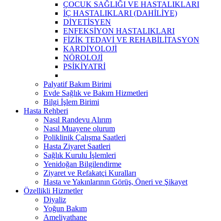
ÇOCUK SAĞLIĞI VE HASTALIKLARI
İÇ HASTALIKLARI (DAHİLİYE)
DİYETİSYEN
ENFEKSİYON HASTALIKLARI
FİZİK TEDAVİ VE REHABİLİTASYON
KARDİYOLOJİ
NÖROLOJİ
PSİKİYATRİ
Palyatif Bakım Birimi
Evde Sağlık ve Bakım Hizmetleri
Bilgi İşlem Birimi
Hasta Rehberi
Nasıl Randevu Alırım
Nasıl Muayene olurum
Poliklinik Çalışma Saatleri
Hasta Ziyaret Saatleri
Sağlık Kurulu İşlemleri
Yenidoğan Bilgilendirme
Ziyaret ve Refakatçi Kuralları
Hasta ve Yakınlarının Görüş, Öneri ve Şikayet
Özellikli Hizmetler
Diyaliz
Yoğun Bakım
Ameliyathane