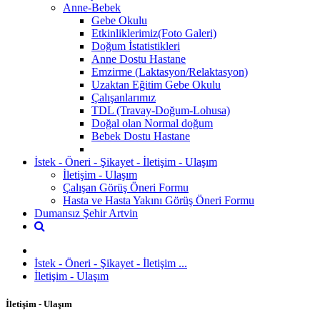
Anne-Bebek
Gebe Okulu
Etkinliklerimiz(Foto Galeri)
Doğum İstatistikleri
Anne Dostu Hastane
Emzirme (Laktasyon/Relaktasyon)
Uzaktan Eğitim Gebe Okulu
Çalışanlarımız
TDL (Travay-Doğum-Lohusa)
Doğal olan Normal doğum
Bebek Dostu Hastane
İstek - Öneri - Şikayet - İletişim - Ulaşım
İletişim - Ulaşım
Çalışan Görüş Öneri Formu
Hasta ve Hasta Yakını Görüş Öneri Formu
Dumansız Şehir Artvin
İstek - Öneri - Şikayet - İletişim ...
İletişim - Ulaşım
İletişim - Ulaşım