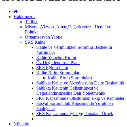
Hakkımızda
Tarihçe
Misyon ,Vizyon ,Amaç,Değerlerimiz , Hedef ve
Politika
Organizasyon Yapısı
SKS Kalite
Kalite ve Verimlilikten Sorumlu Başhekim
Yardımcısı
Kalite Yönetim Birimi
Öz Değerlendirme Planı
SKS Eğitim Planı
Kalite Birim Sorumluları
Kalite Birim Sorumluları
Sağlıkta Kalite ve Akreditasyon Daire Başkanlığı
Sağlıkta Kalitenin Geliştirilmesi ve
Değerlendirilmesine Dair Yönetmenlik
SKS Kapsamında Oluşturulan Ekip ve Komiteler
Sosyal Sorumluluk Kapsamında Yürütülen
Faaliyetler
SKS Kapsamında İyi Uygulamalara Örnek
Yönetim