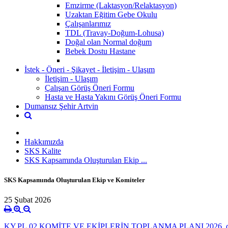
Emzirme (Laktasyon/Relaktasyon)
Uzaktan Eğitim Gebe Okulu
Çalışanlarımız
TDL (Travay-Doğum-Lohusa)
Doğal olan Normal doğum
Bebek Dostu Hastane
İstek - Öneri - Şikayet - İletişim - Ulaşım
İletişim - Ulaşım
Çalışan Görüş Öneri Formu
Hasta ve Hasta Yakını Görüş Öneri Formu
Dumansız Şehir Artvin
Hakkımızda
SKS Kalite
SKS Kapsamında Oluşturulan Ekip ...
SKS Kapsamında Oluşturulan Ekip ve Komiteler
25 Şubat 2026
KY.PL.02 KOMİTE VE EKİPLERİN TOPLANMA PLANI 2026 .