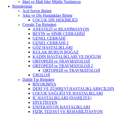
İdari ve Mali İşler Müdür Yardımcısı
Birimlerimiz
Acil Servis Birimi
Ağız ve Diş Hastalıkları Birimi
ÇOCUK DİŞ HEKİMLİĞİ
Cerrahi Tıp Birimleri
ANESTEZİ ve REANİMASYON
BEYİN ve SİNİR CERRAHİSİ
GENEL CERRAHİ
GENEL CERRAHİ 2
GÖZ HASTALIKLARI
KULAK BURUN BOĞAZ
KADIN HASTALIKLARI VE DOĞUM
ORTOPEDİ ve TRAVMATOLOJİ
ORTOPEDİ ve TRAVMATOLOJİ 2
ORTOPEDİ ve TRAVMATOLOJİ
ÜROLOJİ
Dahili Tıp Birimleri
BİYOKİMYA
DERİ VE ZÜHREVİ HASTALIKLARI(CİLDİY
ÇOCUK SAĞLIĞI VE HASTALIKLARI
İÇ HASTALIKLARI (DAHİLİYE)
DİYETİSYEN
ENFEKSİYON HASTALIKLARI
FİZİK TEDAVİ VE REHABİLİTASYON