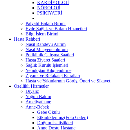
KARDİYOLOJİ
NÖROLOJİ
PSİKİYATRİ
Palyatif Bakım Birimi
Evde Sağlık ve Bakım Hizmetleri
Bilgi İşlem Birimi
Hasta Rehberi
Nasıl Randevu Alırım
Nasıl Muayene olurum
Poliklinik Çalışma Saatleri
Hasta Ziyaret Saatleri
Sağlık Kurulu İşlemleri
Yenidoğan Bilgilendirme
Ziyaret ve Refakatçi Kuralları
Hasta ve Yakınlarının Görüş, Öneri ve Şikayet
Özellikli Hizmetler
Diyaliz
Yoğun Bakım
Ameliyathane
Anne-Bebek
Gebe Okulu
Etkinliklerimiz(Foto Galeri)
Doğum İstatistikleri
Anne Dostu Hastane