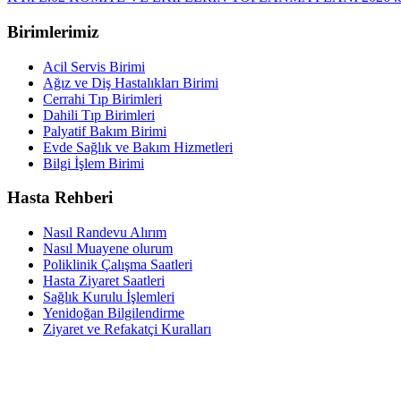
Birimlerimiz
Acil Servis Birimi
Ağız ve Diş Hastalıkları Birimi
Cerrahi Tıp Birimleri
Dahili Tıp Birimleri
Palyatif Bakım Birimi
Evde Sağlık ve Bakım Hizmetleri
Bilgi İşlem Birimi
Hasta Rehberi
Nasıl Randevu Alırım
Nasıl Muayene olurum
Poliklinik Çalışma Saatleri
Hasta Ziyaret Saatleri
Sağlık Kurulu İşlemleri
Yenidoğan Bilgilendirme
Ziyaret ve Refakatçi Kuralları