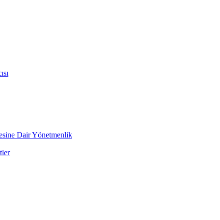
ısı
mesine Dair Yönetmenlik
ler