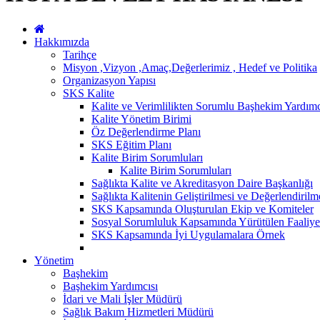
Hakkımızda
Tarihçe
Misyon ,Vizyon ,Amaç,Değerlerimiz , Hedef ve Politika
Organizasyon Yapısı
SKS Kalite
Kalite ve Verimlilikten Sorumlu Başhekim Yardımc
Kalite Yönetim Birimi
Öz Değerlendirme Planı
SKS Eğitim Planı
Kalite Birim Sorumluları
Kalite Birim Sorumluları
Sağlıkta Kalite ve Akreditasyon Daire Başkanlığı
Sağlıkta Kalitenin Geliştirilmesi ve Değerlendiril
SKS Kapsamında Oluşturulan Ekip ve Komiteler
Sosyal Sorumluluk Kapsamında Yürütülen Faaliyet
SKS Kapsamında İyi Uygulamalara Örnek
Yönetim
Başhekim
Başhekim Yardımcısı
İdari ve Mali İşler Müdürü
Sağlık Bakım Hizmetleri Müdürü